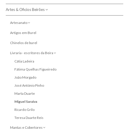
Artes & Oficios Beirões
Política de Devolução
Política de Privacidade e Cookies
Artesanato
Cestas de junco
Artigos em Burel
Resolução de Litígios
Chinelos de burel
Livraria - escritores da Beira
Pesquisar
Cátia Ladeira
Fátima Quelhas Figueiredo
João Morgado
José António Pinho
Marta Duarte
Miguel Saraiva
Ricardo Grilo
Teresa Duarte Reis
Mantas e Cobertores