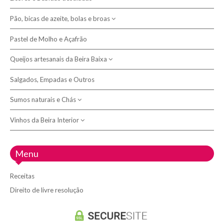
Cerejas e outras frutas
Maranho da Sertã, Buchos e Plangaio
Leguminosas regionais
Pão, bicas de azeite, bolas e broas
Aguardentes, Gins e outros destilados
Morcelas
Licores
Pastel de Molho e Açafrão
Bicas de azeite
Presuntos
Queijos artesanais da Beira Baixa
Bolas
Broas
Salgados, Empadas e Outros
Queijeiras e Tábuas
Pão
Sumos naturais e Chás
Queijo Picante e Queimoso
Queijos de leite de cabra
Vinhos da Beira Interior
Chás e Tisanas
Queijos de leite de ovelha
Sumos de fruta espremida
Adega 23
Menu
Queijos de mistura de leite
Adega do Fundão
Receitas
Adega Vinolive
Direito de livre resolução
Doispontocinco - Vinhos de Belmonte
Quinta D'Arraboa - Fundão