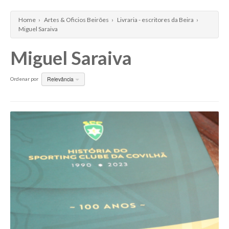
Quinta dos Alvercões
Home
›
Artes & Oficios Beirões
›
Livraria - escritores da Beira
›
Quinta dos Currais - Fundão
Miguel Saraiva
Quinta dos Termos
Miguel Saraiva
Rui Reboredo Madeira
Vinhos Almeida Garrett
Relevância
Ordenar por