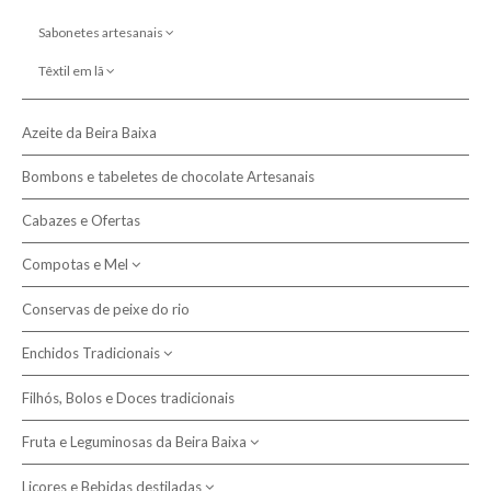
Cobertores de criança
Sabonetes artesanais
Cobertores de lã
de azeite
Têxtil em lã
Cobertores de papa
de leite de ovelha
Cachecóis
Mantas de viagem
Azeite da Beira Baixa
Écharpes
Mantas ecológicas
Gorros
Bombons e tabeletes de chocolate Artesanais
Cabazes e Ofertas
Compotas e Mel
Conservas de peixe do rio
Compotas
Enchidos Tradicionais
Mel da Beira Baixa
Filhós, Bolos e Doces tradicionais
Alheiras
Fruta e Leguminosas da Beira Baixa
Chouriças e Paios
Farinheiras
Licores e Bebidas destiladas