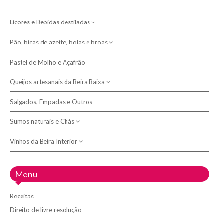
Morcelas
Licores e Bebidas destiladas
Presuntos
Pão, bicas de azeite, bolas e broas
Aguardentes, Gins e outros destilados
Licores
Pastel de Molho e Açafrão
Bicas de azeite
Queijos artesanais da Beira Baixa
Bolas
Broas
Salgados, Empadas e Outros
Queijeiras e Tábuas
Pão
Sumos naturais e Chás
Queijo Picante e Queimoso
Queijos de leite de cabra
Vinhos da Beira Interior
Chás e Tisanas
Queijos de leite de ovelha
Sumos de fruta espremida
Adega 23
Menu
Queijos de mistura de leite
Adega do Fundão
Receitas
Adega Vinolive
Direito de livre resolução
Doispontocinco - Vinhos de Belmonte