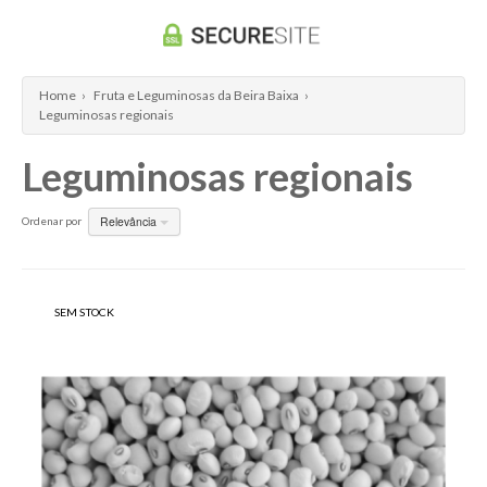
Quinta D'Arraboa - Fundão
Quinta dos Alvercões
Home
›
Fruta e Leguminosas da Beira Baixa
›
Quinta dos Currais - Fundão
Leguminosas regionais
Quinta dos Termos
Leguminosas regionais
Rui Reboredo Madeira
Vinhos Almeida Garrett
Relevância
Ordenar por
SEM STOCK