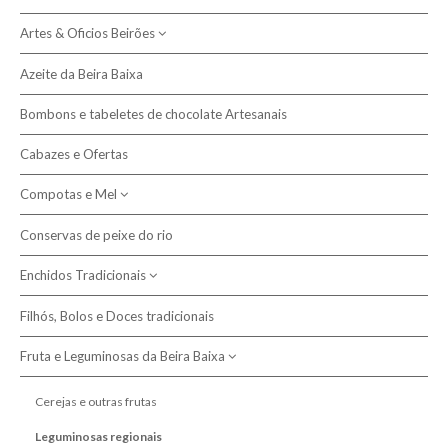
Artes & Oficios Beirões
Política de Devolução
Azeite da Beira Baixa
Política de Privacidade e Cookies
Artesanato
Cestas de junco
Bombons e tabeletes de chocolate Artesanais
Artigos em Burel
Resolução de Litígios
Chinelos de burel
Cabazes e Ofertas
Livraria - escritores da Beira
Compotas e Mel
Pesquisar
Cátia Ladeira
Mantas e Cobertores
Conservas de peixe do rio
Compotas
Fátima Quelhas Figueiredo
Cobertores de criança
Sabonetes artesanais
João Morgado
Enchidos Tradicionais
Mel da Beira Baixa
Cobertores de lã
de azeite
Têxtil em lã
José António Pinho
Cobertores de papa
de leite de ovelha
Filhós, Bolos e Doces tradicionais
Cachecóis
Alheiras
Marta Duarte
Mantas de viagem
Écharpes
Miguel Saraiva
Fruta e Leguminosas da Beira Baixa
Chouriças e Paios
Mantas ecológicas
Gorros
Ricardo Grilo
Farinheiras
Cerejas e outras frutas
Teresa Duarte Reis
Maranho da Sertã, Buchos e Plangaio
Leguminosas regionais