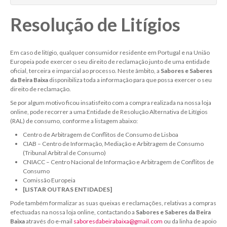
Quinta dos Currais - Fundão
Resolução de Litígios
Quinta dos Termos
Rui Reboredo Madeira
Em caso de litígio, qualquer consumidor residente em Portugal e na União
Vinhos Almeida Garrett
Europeia pode exercer o seu direito de reclamação junto de uma entidade
oficial, terceira e imparcial ao processo. Neste âmbito, a
Sabores e Saberes
da Beira Baixa
disponibiliza toda a informação para que possa exercer o seu
direito de reclamação.
Se por algum motivo ficou insatisfeito com a compra realizada na nossa loja
online, pode recorrer a uma Entidade de Resolução Alternativa de Litígios
(RAL) de consumo, conforme a listagem abaixo:
Centro de Arbitragem de Conflitos de Consumo de Lisboa
CIAB – Centro de Informação, Mediação e Arbitragem de Consumo
(Tribunal Arbitral de Consumo)
CNIACC – Centro Nacional de Informação e Arbitragem de Conflitos de
Consumo
Comissão Europeia
[LISTAR OUTRAS ENTIDADES]
Pode também formalizar as suas queixas e reclamações, relativas a compras
efectuadas na nossa loja online, contactando a
Sabores e Saberes da Beira
Baixa
através do e-mail
saboresdabeirabaixa@gmail.com
ou da linha de apoio