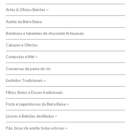
Artes & Oficios Beirões
Política de Devolução
Azeite da Beira Baixa
Política de Privacidade e Cookies
Artesanato
Cestas de junco
Bombons e tabeletes de chocolate Artesanais
Artigos em Burel
Resolução de Litígios
Chinelos de burel
Cabazes e Ofertas
Livraria - escritores da Beira
Compotas e Mel
Pesquisar
Cátia Ladeira
Mantas e Cobertores
Conservas de peixe do rio
Compotas
Fátima Quelhas Figueiredo
Cobertores de criança
Sabonetes artesanais
João Morgado
Enchidos Tradicionais
Mel da Beira Baixa
Cobertores de lã
de azeite
Têxtil em lã
José António Pinho
Cobertores de papa
de leite de ovelha
Filhós, Bolos e Doces tradicionais
Cachecóis
Alheiras
Marta Duarte
Mantas de viagem
Écharpes
Miguel Saraiva
Fruta e Leguminosas da Beira Baixa
Chouriças e Paios
Mantas ecológicas
Gorros
Ricardo Grilo
Farinheiras
Licores e Bebidas destiladas
Cerejas e outras frutas
Teresa Duarte Reis
Maranho da Sertã, Buchos e Plangaio
Leguminosas regionais
Pão, bicas de azeite, bolas e broas
Aguardentes, Gins e outros destilados