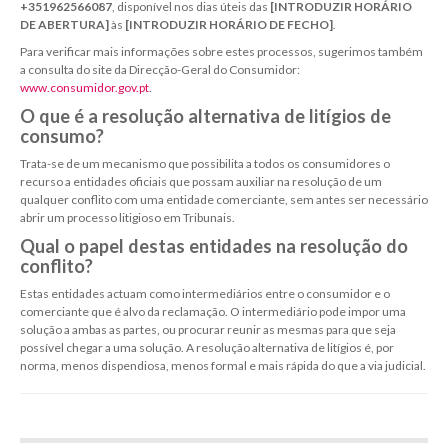
+351962566087
, disponível nos dias úteis das
[INTRODUZIR HORÁRIO
DE ABERTURA]
às
[INTRODUZIR HORÁRIO DE FECHO]
.
Para verificar mais informações sobre estes processos, sugerimos também
a consulta do site da Direcção-Geral do Consumidor:
www.consumidor.gov.pt
.
O que é a resolução alternativa de litígios de
consumo?
Trata-se de um mecanismo que possibilita a todos os consumidores o
recurso a entidades oficiais que possam auxiliar na resolução de um
qualquer conflito com uma entidade comerciante, sem antes ser necessário
abrir um processo litigioso em Tribunais.
Qual o papel destas entidades na resolução do
conflito?
Estas entidades actuam como intermediários entre o consumidor e o
comerciante que é alvo da reclamação. O intermediário pode impor uma
solução a ambas as partes, ou procurar reunir as mesmas para que seja
possível chegar a uma solução. A resolução alternativa de litígios é, por
norma, menos dispendiosa, menos formal e mais rápida do que a via judicial.