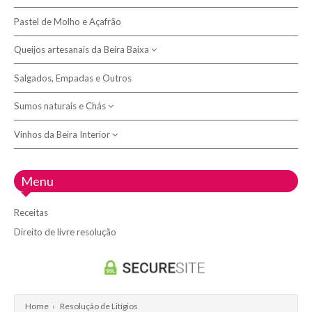
Morcelas
Licores
Pastel de Molho e Açafrão
Bicas de azeite
Presuntos
Queijos artesanais da Beira Baixa
Bolas
Broas
Salgados, Empadas e Outros
Queijeiras e Tábuas
Pão
Sumos naturais e Chás
Queijo Picante e Queimoso
Queijos de leite de cabra
Vinhos da Beira Interior
Chás e Tisanas
Queijos de leite de ovelha
Sumos de fruta espremida
Adega 23
Menu
Queijos de mistura de leite
Adega do Fundão
Receitas
Adega Vinolive
Direito de livre resolução
Doispontocinco - Vinhos de Belmonte
Quinta D'Arraboa - Fundão
Quinta dos Alvercões
Home
›
Resolução de Litígios