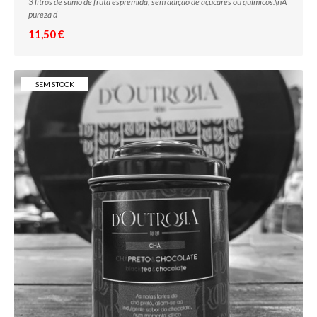
3 litros de sumo de fruta espremida, sem adição de açucares ou químicos.\nA
pureza d
11,50 €
SEM STOCK