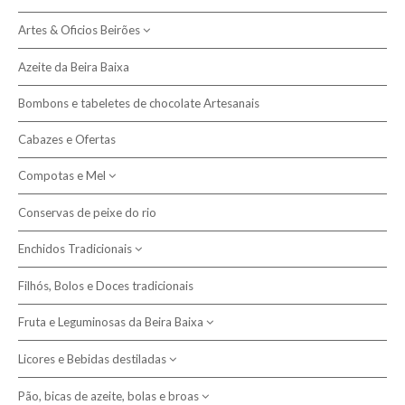
Artes & Oficios Beirões
Política de Devolução
Azeite da Beira Baixa
Política de Privacidade e Cookies
Artesanato
Cestas de junco
Bombons e tabeletes de chocolate Artesanais
Artigos em Burel
Resolução de Litígios
Chinelos de burel
Cabazes e Ofertas
Livraria - escritores da Beira
Compotas e Mel
Pesquisar
Cátia Ladeira
Mantas e Cobertores
Conservas de peixe do rio
Compotas
Fátima Quelhas Figueiredo
Cobertores de criança
Sabonetes artesanais
João Morgado
Enchidos Tradicionais
Mel da Beira Baixa
Cobertores de lã
de azeite
Têxtil em lã
José António Pinho
Cobertores de papa
de leite de ovelha
Filhós, Bolos e Doces tradicionais
Cachecóis
Alheiras
Marta Duarte
Mantas de viagem
Écharpes
Miguel Saraiva
Fruta e Leguminosas da Beira Baixa
Chouriças e Paios
Mantas ecológicas
Gorros
Ricardo Grilo
Farinheiras
Licores e Bebidas destiladas
Cerejas e outras frutas
Teresa Duarte Reis
Maranho da Sertã, Buchos e Plangaio
Leguminosas regionais
Pão, bicas de azeite, bolas e broas
Aguardentes, Gins e outros destilados