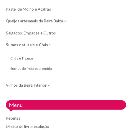
Morcelas
Licores
Pastel de Molho e Açafrão
Bicas de azeite
Presuntos
Queijos artesanais da Beira Baixa
Bolas
Broas
Salgados, Empadas e Outros
Queijeiras e Tábuas
Pão
Sumos naturais e Chás
Queijo Picante e Queimoso
Queijos de leite de cabra
Chás e Tisanas
Queijos de leite de ovelha
Sumos de fruta espremida
Queijos de mistura de leite
Vinhos da Beira Interior
Adega 23
Menu
Adega do Fundão
Receitas
Adega Vinolive
Direito de livre resolução
Doispontocinco - Vinhos de Belmonte