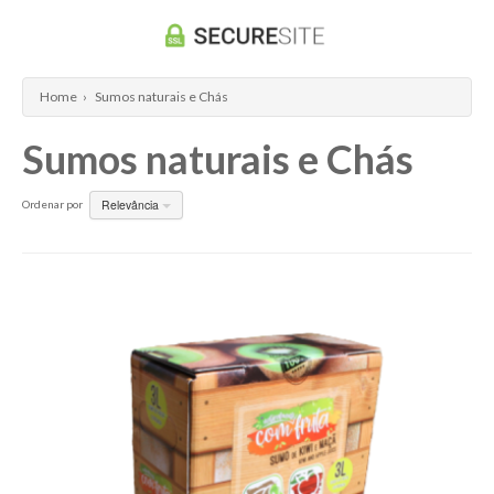
Quinta D'Arraboa - Fundão
Quinta dos Alvercões
Home
›
Sumos naturais e Chás
Quinta dos Currais - Fundão
Sumos naturais e Chás
Quinta dos Termos
Rui Reboredo Madeira
Relevância
Ordenar por
Vinhos Almeida Garrett