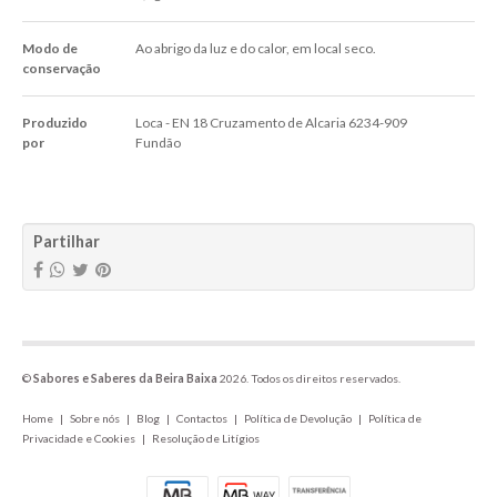
Modo de
Ao abrigo da luz e do calor, em local seco.
conservação
Produzido
Loca - EN 18 Cruzamento de Alcaria 6234-909
por
Fundão
Características
Partilhar
©
Sabores e Saberes da Beira Baixa
2026. Todos os direitos reservados.
Home
|
Sobre nós
|
Blog
|
Contactos
|
Política de Devolução
|
Política de
Privacidade e Cookies
|
Resolução de Litígios