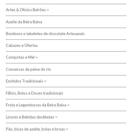
Artes & Oficios Beirões
Política de Devolução
Azeite da Beira Baixa
Política de Privacidade e Cookies
Artesanato
Cestas de junco
Bombons e tabeletes de chocolate Artesanais
Artigos em Burel
Resolução de Litígios
Chinelos de burel
Cabazes e Ofertas
Livraria - escritores da Beira
Compotas e Mel
Pesquisar
Cátia Ladeira
Mantas e Cobertores
Conservas de peixe do rio
Compotas
Fátima Quelhas Figueiredo
Cobertores de criança
Sabonetes artesanais
João Morgado
Enchidos Tradicionais
Mel da Beira Baixa
Cobertores de lã
de azeite
Têxtil em lã
José António Pinho
Cobertores de papa
de leite de ovelha
Filhós, Bolos e Doces tradicionais
Cachecóis
Alheiras
Marta Duarte
Mantas de viagem
Écharpes
Miguel Saraiva
Fruta e Leguminosas da Beira Baixa
Chouriças e Paios
Mantas ecológicas
Gorros
Ricardo Grilo
Farinheiras
Licores e Bebidas destiladas
Cerejas e outras frutas
Teresa Duarte Reis
Maranho da Sertã, Buchos e Plangaio
Leguminosas regionais
Pão, bicas de azeite, bolas e broas
Aguardentes, Gins e outros destilados