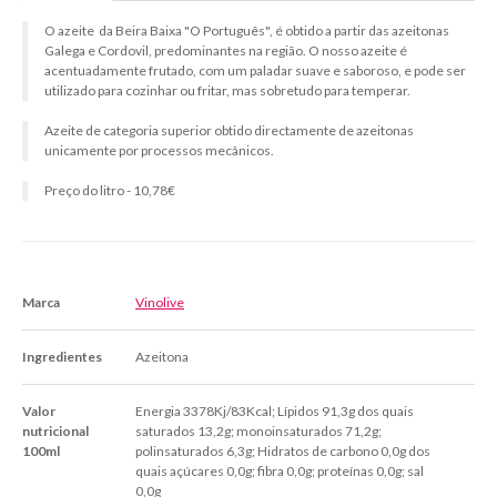
O azeite da Beira Baixa "O Português", é obtido a partir das azeitonas
Galega e Cordovil, predominantes na região. O nosso azeite é
acentuadamente frutado, com um paladar suave e saboroso, e pode ser
utilizado para cozinhar ou fritar, mas sobretudo para temperar.
Azeite de categoria superior obtido directamente de azeitonas
unicamente por processos mecânicos.
Preço do litro - 10,78€
Marca
Vinolive
Ingredientes
Azeitona
Valor
Energia 3378Kj/83Kcal; Lípidos 91,3g dos quais
nutricional
saturados 13,2g; monoinsaturados 71,2g;
100ml
polinsaturados 6,3g; Hidratos de carbono 0,0g dos
quais açúcares 0,0g; fibra 0,0g; proteínas 0,0g; sal
0,0g