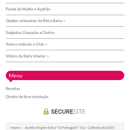
Morcelas
Licores
Pastel de Molho e Açafrão
Bicas de azeite
Presuntos
Queijos artesanais da Beira Baixa
Bolas
Broas
Salgados, Empadas e Outros
Queijeiras e Tábuas
Pão
Sumos naturais e Chás
Queijo Picante e Queimoso
Queijos de leite de cabra
Vinhos da Beira Interior
Chás e Tisanas
Queijos de leite de ovelha
Sumos de fruta espremida
Adega 23
Menu
Queijos de mistura de leite
Adega do Fundão
Receitas
Adega Vinolive
Direito de livre resolução
Doispontocinco - Vinhos de Belmonte
Quinta D'Arraboa - Fundão
Quinta dos Alvercões
Home
›
Azeite Virgem Extra "O Português" 5 Lt - Colheita de 2025