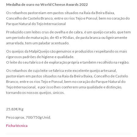
Medalha de ouro no World Cheese Awards 2022
Os rebanhos pastoreiam em pastos situados na Raia da Beira Baixa,
Concelho de Castelo Branco, entre os rios Tejo e Ponsul, bem no coração do
Parque Natural do Tejo Internacional
Produzido com leites crus de ovelha e de cabra, é um queijo curado, que tem
um período de maturação, de 45 e 90 dias, de pasta branca ou ligeiramente
amarelada, tem um paladar acentuado.
Os queijos da MalpiQueijo são genuínos e produzidos respeitando os mais
rigorosos padrões de higiene e qualidade.
O leite do seu fabrico é de exploração própria e também recolhido na região.
Os rebanhos de cujo leite se fabrica este excelente queijo artesanal,
pastoreiam em pastos situados na Raia da Beira Baixa, Concelho de Castelo
Branco, entre os rios Tejo e Ponsul, bem no coração do Parque Natural do
Tejo Internacional, e por isso lhes conferem uma qualidade e distinção,
tornando os nossos queijos, únicos.
25,83€/Kg
Peso aprox. 700/750g Unid.
Ficha técnica