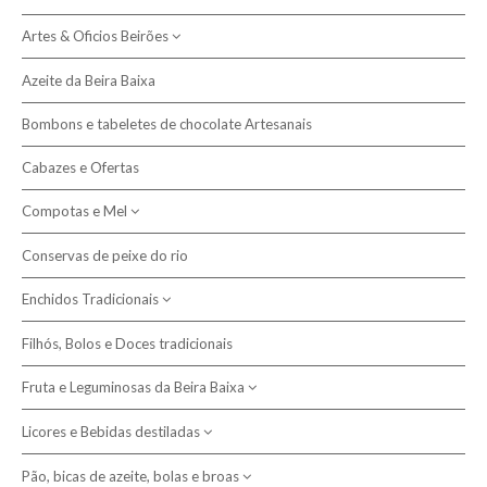
Artes & Oficios Beirões
Política de Devolução
Azeite da Beira Baixa
Política de Privacidade e Cookies
Artesanato
Cestas de junco
Bombons e tabeletes de chocolate Artesanais
Artigos em Burel
Resolução de Litígios
Chinelos de burel
Cabazes e Ofertas
Livraria - escritores da Beira
Compotas e Mel
Pesquisar
Cátia Ladeira
Mantas e Cobertores
Conservas de peixe do rio
Compotas
Fátima Quelhas Figueiredo
Cobertores de criança
Sabonetes artesanais
João Morgado
Enchidos Tradicionais
Mel da Beira Baixa
Cobertores de lã
de azeite
Têxtil em lã
José António Pinho
Cobertores de papa
de leite de ovelha
Filhós, Bolos e Doces tradicionais
Cachecóis
Alheiras
Marta Duarte
Mantas de viagem
Écharpes
Miguel Saraiva
Fruta e Leguminosas da Beira Baixa
Chouriças e Paios
Mantas ecológicas
Gorros
Ricardo Grilo
Farinheiras
Licores e Bebidas destiladas
Cerejas e outras frutas
Teresa Duarte Reis
Maranho da Sertã, Buchos e Plangaio
Leguminosas regionais
Pão, bicas de azeite, bolas e broas
Aguardentes, Gins e outros destilados